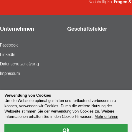
Nachhaltigkeit
Fragen &
Unternehmen
Geschäftsfelder
Facebook
LinkedIn
Datenschutzerklärung
Impressum
Verwendung von Cookies
Um die Webseite optimal gestalten und fortlaufend verbessern zu
können, verwenden wir Cookies. Durch die weitere Nutzung der
Webseite stimmen Sie der Verwendung von Cookies zu. Weitere
Informationen erhalten Sie in den Cookie-Hinweisen.
Mehr erfahren
Ok