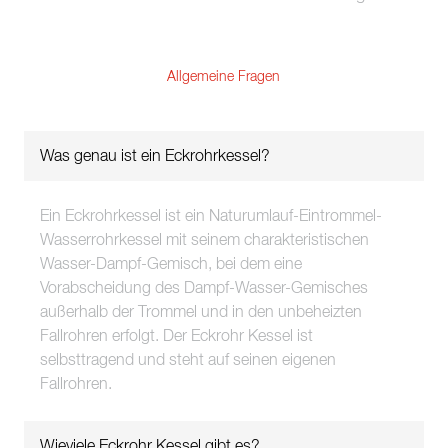
Kontakt
Nachhaltigkeit
Allgemeine Fragen
Neuigkeiten
Tools
Was genau ist ein Eckrohrkessel?
Fragen & Anworten
Ein Eckrohrkessel ist ein Naturumlauf-Eintrommel-
Datenschutzerklärung
Wasserrohrkessel mit seinem charakteristischen
Wasser-Dampf-Gemisch, bei dem eine
Impressum
Vorabscheidung des Dampf-Wasser-Gemisches
außerhalb der Trommel und in den unbeheizten
Fallrohren erfolgt. Der Eckrohr Kessel ist
selbsttragend und steht auf seinen eigenen
Fallrohren.
Wieviele Eckrohr Kessel gibt es?