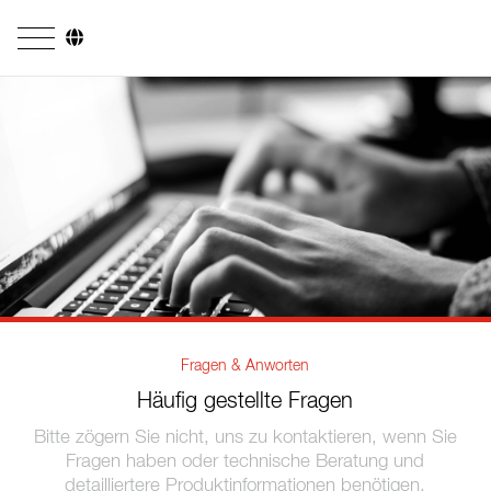
Unternehmen
Geschäftsfelder
Ingenieurdienstleistungen
Kesselsysteme
Feuerungssysteme
Rohrsysteme
Fragen & Anworten
Forschung & Entwicklung
Häufig gestellte Fragen
Lizenznehmer
Bitte zögern Sie nicht, uns zu kontaktieren, wenn Sie
Fragen haben oder technische Beratung und
Referenzen
detailliertere Produktinformationen benötigen.