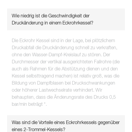
Wie niedrig ist die Geschwindigkeit der
Druckänderung in einem Eckrohrkessel?
Die Eckrohr Kessel sind in der Lage, bei plötzlichem
Druckabfall die Druckänderung schnell zu verkraften,
ohne den Wasser-Dampf-Kreislauf zu stören. Der
Durchmesser der vertikal ausgerichteten Fallrohre (die
auch als Rahmen für die Abstützung dienen und den
Kessel selbsttragend machen) ist relativ groß, was die
Bildung von Dampfblasen bei Druckschwankungen
oder höherer Lastwechselrate verhindert. Wir
behaupten, dass die Änderungsrate des Drucks 0,5
bar/min beträgt *.
Was sind die Vorteile eines Eckrohrkessels gegenüber
eines 2-Trommel-Kessels?