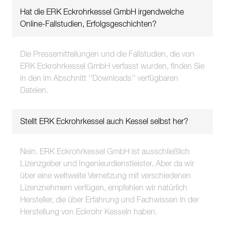
Hat die ERK Eckrohrkessel GmbH irgendwelche
Online-Fallstudien, Erfolgsgeschichten?
Die Pressemitteilungen und die Fallstudien, die von
ERK Eckrohrkessel GmbH verfasst wurden, finden Sie
in den im Abschnitt ''Downloads'' verfügbaren
Dateien.
Stellt ERK Eckrohrkessel auch Kessel selbst her?
Nein. ERK Eckrohrkessel GmbH ist ausschließlich
Lizenzgeber und Ingenieurdienstleister. Aber da wir
über eine weltweite Vernetzung mit verschiedenen
Lizenznehmern verfügen, empfehlen wir natürlich
Hersteller, die über Erfahrung und Fachwissen in der
Herstellung von Eckrohr Kesseln haben.