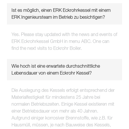
Ist es möglich, einen ERK Eckrohrkessel mit einem
ERK Ingenieursteam im Betrieb zu besichtigen?
Yes. Please stay updated with the news and events of
ERK Eckrohrkessel GmbH in menu ABC. One can
find the next visits to Eckrohr Boiler.
Wie hoch ist eine erwartete durchschnittliche
Lebensdauer von einem Eckrohr Kessel?
Die Auslegung des Kessels erfolgt entsprechend der
Materialfestigkeit für mindestens 25 Jahre bei
normalen Betriebszeiten. Einige Kessel existieren mit
einer Betriebsdauer von mehr als 40 Jahren.
Aufgrund einiger korrosiver Brennstoffe, wie z.B. für
Hausmüll, müssen, je nach Bauweise des Kessels,