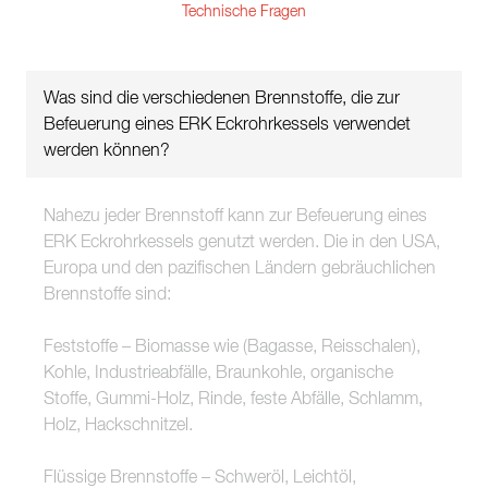
Technische Fragen
Was sind die verschiedenen Brennstoffe, die zur
Befeuerung eines ERK Eckrohrkessels verwendet
werden können?
Nahezu jeder Brennstoff kann zur Befeuerung eines
ERK Eckrohrkessels genutzt werden. Die in den USA,
Europa und den pazifischen Ländern gebräuchlichen
Brennstoffe sind:
Feststoffe – Biomasse wie (Bagasse, Reisschalen),
Kohle, Industrieabfälle, Braunkohle, organische
Stoffe, Gummi-Holz, Rinde, feste Abfälle, Schlamm,
Holz, Hackschnitzel.
Flüssige Brennstoffe – Schweröl, Leichtöl,