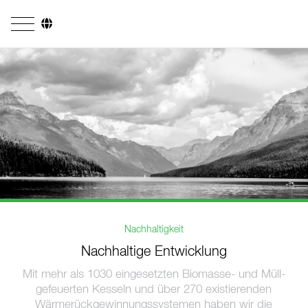
Unternehmen
Geschäftsfelder
Ingenieurdienstleistungen
Kesselsysteme
Feuerungssysteme
Rohrsysteme
Nachhaltigkeit
Forschung & Entwicklung
Nachhaltige Entwicklung
Lizenznehmer
Mit mehr als 1030 eingesetzten Biomasse- und Müll-
gefeuerten Kesseln und über 270 existierenden
Referenzen
Wärmerückgewinnungssystemen haben wir die