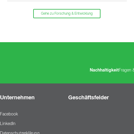
Gehe zu Forschung & Entwicklung
Nachhaltigkeit
Fragen 
Unternehmen
Geschäftsfelder
Facebook
LinkedIn
Datenschutzerklärung