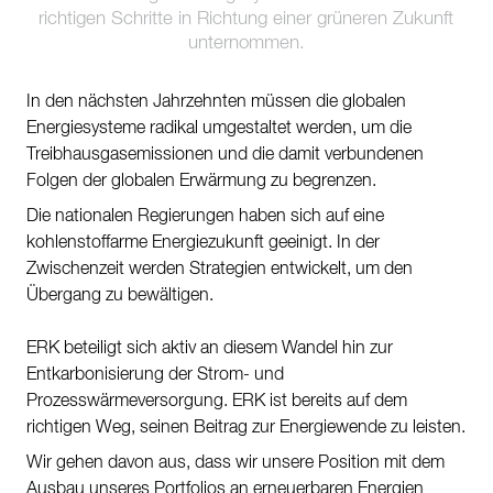
richtigen Schritte in Richtung einer grüneren Zukunft
Kontakt
unternommen.
Nachhaltigkeit
In den nächsten Jahrzehnten müssen die globalen
Neuigkeiten
Energiesysteme radikal umgestaltet werden, um die
Treibhausgasemissionen und die damit verbundenen
Tools
Folgen der globalen Erwärmung zu begrenzen.
Fragen & Anworten
Die nationalen Regierungen haben sich auf eine
kohlenstoffarme Energiezukunft geeinigt. In der
Datenschutzerklärung
Zwischenzeit werden Strategien entwickelt, um den
Impressum
Übergang zu bewältigen.
ERK beteiligt sich aktiv an diesem Wandel hin zur
Entkarbonisierung der Strom- und
Prozesswärmeversorgung. ERK ist bereits auf dem
richtigen Weg, seinen Beitrag zur Energiewende zu leisten.
Wir gehen davon aus, dass wir unsere Position mit dem
Ausbau unseres Portfolios an erneuerbaren Energien