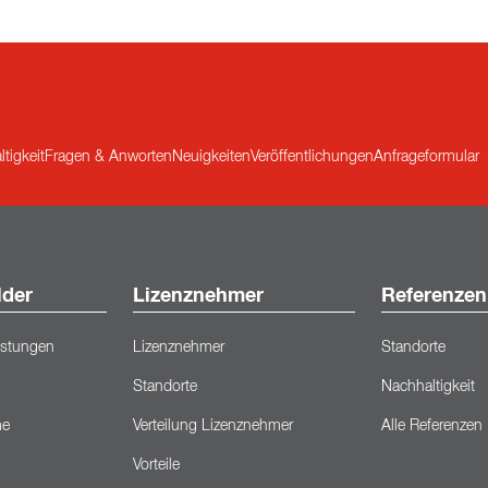
tigkeit
Fragen & Anworten
Neuigkeiten
Veröffentlichungen
Anfrageformular
lder
Lizenznehmer
Referenzen
eistungen
Lizenznehmer
Standorte
Standorte
Nachhaltigkeit
me
Verteilung Lizenznehmer
Alle Referenzen
Vorteile