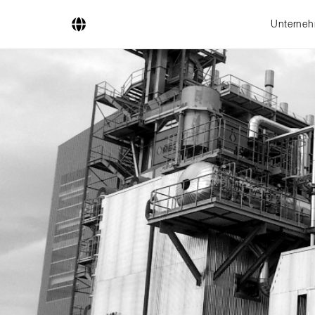
Unterne
Unternehmen
Geschäftsfelder
Ingenieurdienstleistungen
Kesselsysteme
Feuerungssysteme
Rohrsysteme
Forschung & Entwicklung
Lizenznehmer