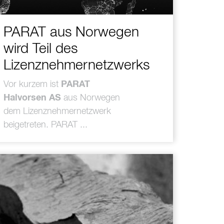
PARAT aus Norwegen
wird Teil des
Lizenznehmernetzwerks
Vor kurzem ist
PARAT
Halvorsen AS
aus Norwegen
dem Lizenznehmernetzwerk
beigetreten. PARAT ...