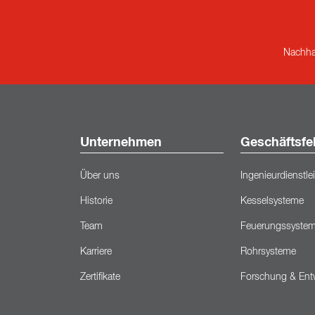
Nachhal
Unternehmen
Geschäftsfe
Über uns
Ingenieurdienstl
Historie
Kesselsysteme
Team
Feuerungssyste
Karriere
Rohrsysteme
Zertifikate
Forschung & Ent