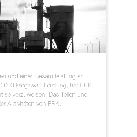
zen und einer Gesamtleistung an
 80.000 Megawatt Leistung, hat ERK
rtise vorzuweisen. Das Teilen und
er Aktivitäten von ERK.