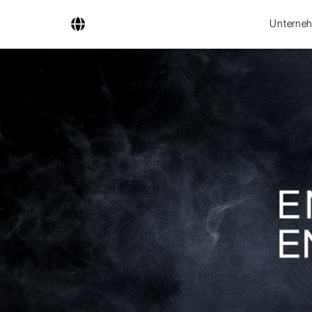
Unterne
Unternehmen
Geschäftsfelder
Ingenieurdienstleistungen
Kesselsysteme
Feuerungssysteme
Rohrsysteme
Forschung & Entwicklung
Lizenznehmer