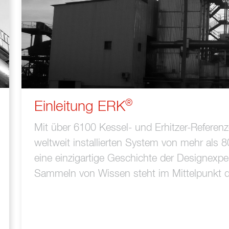
®
Einleitung ERK
Mit über 6100 Kessel- und Erhitzer-Referen
weltweit installierten System von mehr als
eine einzigartige Geschichte der Designexpe
Sammeln von Wissen steht im Mittelpunkt d