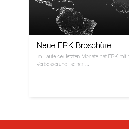
Neue ERK Broschüre
Im Laufe der letzten Monate hat ERK mit 
Verbesserung seiner ...