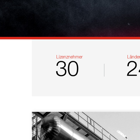
Referenzen
Kontakt
Nachhaltigkeit
Neuigkeiten
Lizenznehmer
Lände
30
2
Tools
Fragen & Anworten
Datenschutzerklärung
Impressum