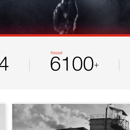
r
Kessel
4
6100
+