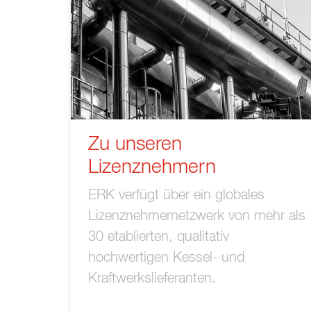
Zu unseren
Lizenznehmern
ERK verfügt über ein globales
Lizenznehmernetzwerk von mehr als
30 etablierten, qualitativ
hochwertigen Kessel- und
Kraftwerkslieferanten.