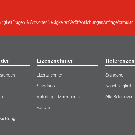
tigkeit
Fragen & Anworten
Neuigkeiten
Veröffentlichungen
Anfrageformular
lder
Lizenznehmer
Referenzen
eistungen
Lizenznehmer
Standorte
Standorte
Nachhaltigkeit
me
Verteilung Lizenznehmer
Alle Referenzen
Vorteile
wicklung