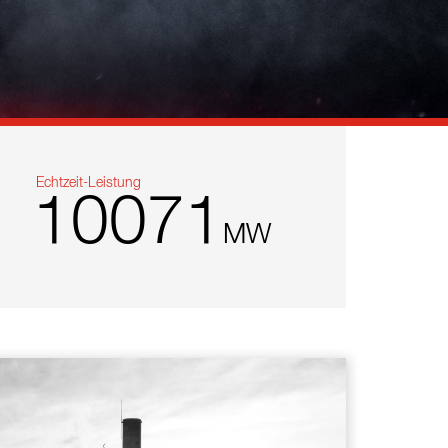
Echtzeit-Leistung
10071
MW