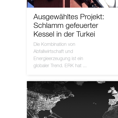
Ausgewähltes Projekt:
Schlamm gefeuerter
Kessel in der Turkei
Die Kombination von
Abfallwirtschaft und
Energieerzeugung ist ein
globaler Trend. ERK hat ...