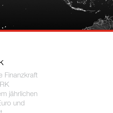
k
 Finanzkraft
 ERK
m jährlichen
Euro und
t.