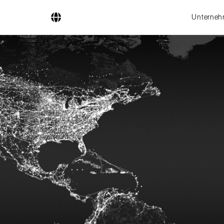
Unterne
Unternehmen
Geschäftsfelder
Ingenieurdienstleistungen
Kesselsysteme
Feuerungssysteme
Rohrsysteme
Forschung & Entwicklung
Lizenznehmer