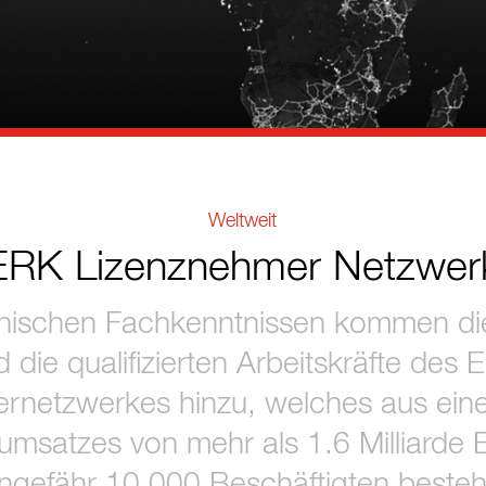
Weltweit
ERK Lizenznehmer Netzwer
nischen Fachkenntnissen kommen die
 die qualifizierten Arbeitskräfte des
rnetzwerkes hinzu, welches aus eine
msatzes von mehr als 1.6 Milliarde 
ngefähr 10,000 Beschäftigten besteh