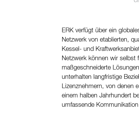
ERK verfügt über ein global
stellt sicher, dass wir konti
Netzwerk von etablierten, qua
Erfahrungen lernen, die wi
Kessel- und Kraftwerksanbie
sammeln. Letztlich ist jeder ein
Netzwerk können wir selbst f
Ergebnis von mehr 6100 wel
maßgeschneiderte Lösungen 
Neben dem eigentlichen Konstrukti
unterhalten langfristige Bez
wir unsere Erfahrungen in B
Lizenznehmern, von denen ein
Transport, Montage, Installati
einem halben Jahrhundert b
kontinuierliche Informationsausta
umfassende Kommunikation 