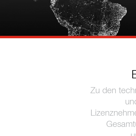
Referenzen
Kontakt
Nachhaltigkeit
Neuigkeiten
Tools
Fragen & Anworten
Zu den tech
Datenschutzerklärung
und
Impressum
Lizenznehme
Gesamtu
u