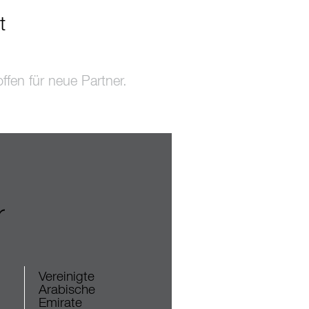
t
fen für neue Partner.
r
Vereinigte
Arabische
Emirate