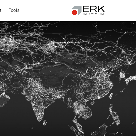
t
Tools