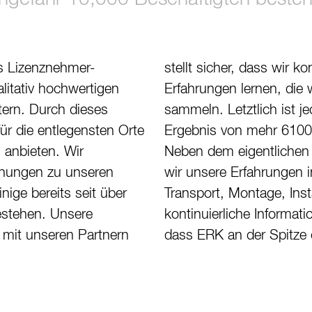
es Lizenznehmer-
nuierlich aus den
litativ hochwertigen
r bei jedem Projekt
tern. Durch dieses
zelne ERK Kessel das
ür die entlegensten Orte
tweiten Installationen.
anbieten. Wir
onswissen teilen
iehungen zu unseren
ezug auf Fertigung,
ige bereits seit über
on und Betrieb. Dieser
estehen. Unsere
usch stellt sicher,
mit unseren Partnern
dass ERK an der Spitze 