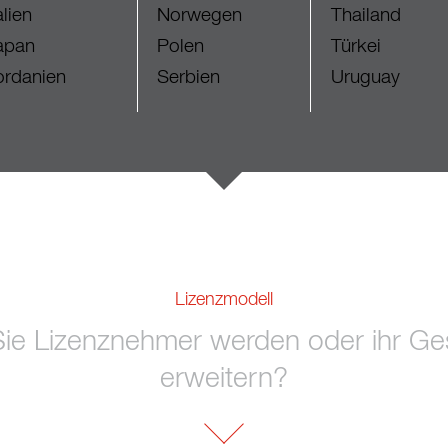
alien
Norwegen
Thailand
apan
Polen
Türkei
ordanien
Serbien
Uruguay
Lizenzmodell
ie Lizenznehmer werden oder ihr Ges
erweitern?