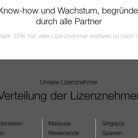
Know-how und Wachstum, begründe
durch alle Partner
ark: ERK hat viele Lizenznehmer weltweit ist noch of
Unsere Lizenznehmer
Verteilung der Lizenznehme
ndonesien
Malaysia
Singapur
an
Niederlande
Spanien