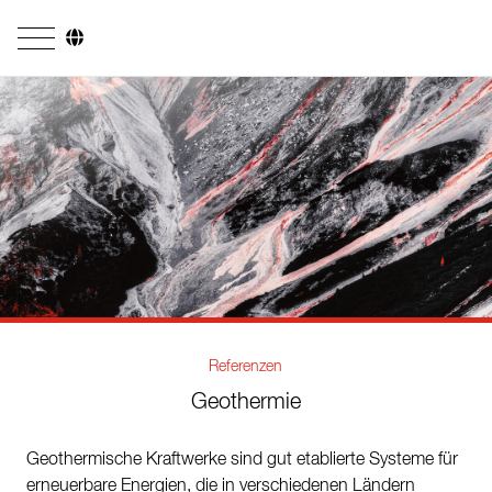
Unternehmen
Geschäftsfelder
Ingenieurdienstleistungen
Kesselsysteme
Feuerungssysteme
Rohrsysteme
Referenzen
Forschung & Entwicklung
Geothermie
Lizenznehmer
Geothermische Kraftwerke sind gut etablierte Systeme für
Referenzen
erneuerbare Energien, die in verschiedenen Ländern