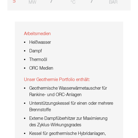
i
n
MW
°C
BAR
Arbeitsmedien
Heißwasser
Dampf
Thermoöl
ORC Medien
Unser Geothermie Portfolio enthält:
Geothermische Wasserwärmetauscher für
Rankine- und ORC-Anlagen
Unterstützungskessel für einen oder mehrere
Brennstoffe
Externe Dampfüberhitzer zur Maximierung
des Zyklus-Wirkungsgrades
Kessel für geothermische Hybridanlagen,