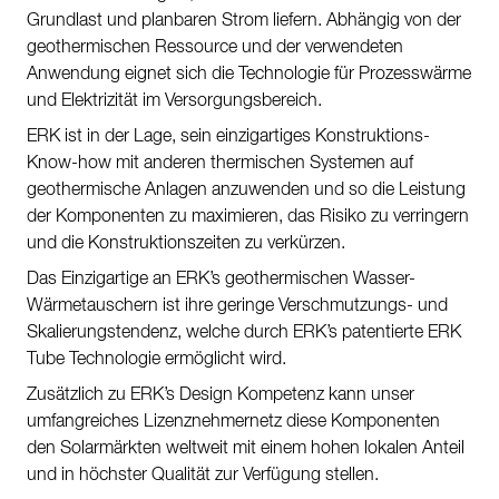
Grundlast und planbaren Strom liefern. Abhängig von der
Kontakt
geothermischen Ressource und der verwendeten
Nachhaltigkeit
Anwendung eignet sich die Technologie für Prozesswärme
und Elektrizität im Versorgungsbereich.
Neuigkeiten
ERK ist in der Lage, sein einzigartiges Konstruktions-
Tools
Know-how mit anderen thermischen Systemen auf
geothermische Anlagen anzuwenden und so die Leistung
Fragen & Anworten
der Komponenten zu maximieren, das Risiko zu verringern
und die Konstruktionszeiten zu verkürzen.
Datenschutzerklärung
Das Einzigartige an ERK’s geothermischen Wasser-
Impressum
Wärmetauschern ist ihre geringe Verschmutzungs- und
Skalierungstendenz, welche durch ERK’s patentierte ERK
Tube Technologie ermöglicht wird.
Zusätzlich zu ERK’s Design Kompetenz kann unser
umfangreiches Lizenznehmernetz diese Komponenten
den Solarmärkten weltweit mit einem hohen lokalen Anteil
und in höchster Qualität zur Verfügung stellen.