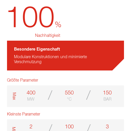
100
%
Nachhaltigkeit
Besondere Eigenschaft
Modulare Konstruktionen und minimierte
Verschmutzung
Größte Parameter
/
/
400
550
150
m
a
x
MW
°C
BAR
Kleinste Parameter
/
/
2
100
3
m