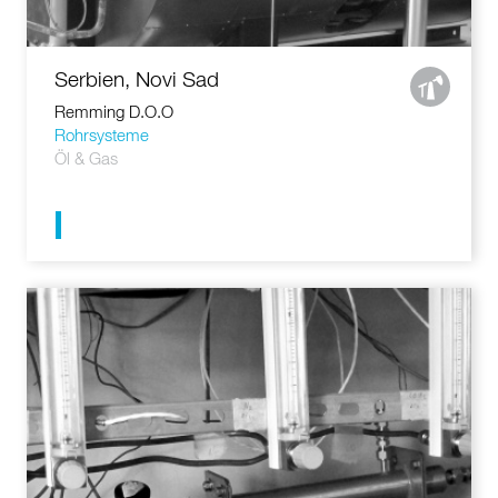
Serbien, Novi Sad
Remming D.O.O
Rohrsysteme
Öl & Gas