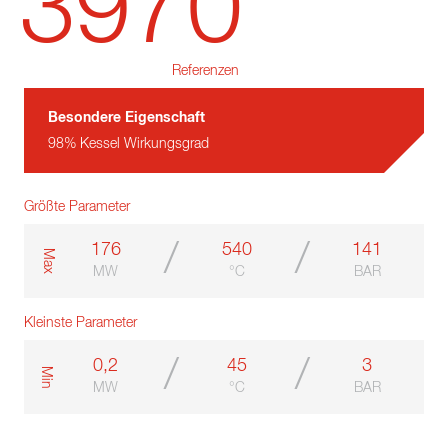
3970
Referenzen
Besondere Eigenschaft
98% Kessel Wirkungsgrad
Größte Parameter
/
/
176
540
141
m
a
x
MW
°C
BAR
Kleinste Parameter
/
/
0,2
45
3
m
i
n
MW
°C
BAR