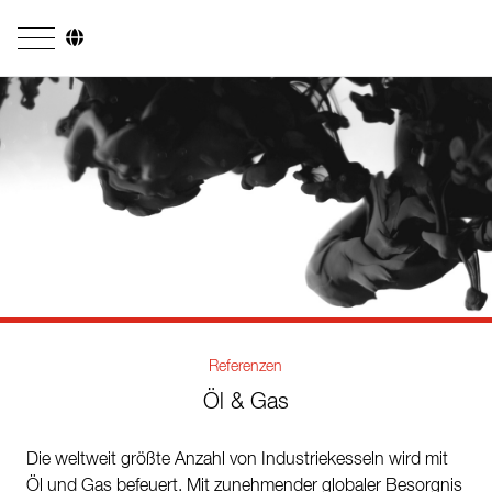
Unternehmen
Geschäftsfelder
Ingenieurdienstleistungen
Kesselsysteme
Feuerungssysteme
Rohrsysteme
Referenzen
Forschung & Entwicklung
Öl & Gas
Lizenznehmer
Die weltweit größte Anzahl von Industriekesseln wird mit
Referenzen
Öl und Gas befeuert. Mit zunehmender globaler Besorgnis