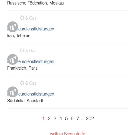
Russische Föderation, Moskau
Öl & Gas
Ingenieurdienstleistungen
Iran, Teheran
Öl & Gas
Ingenieurdienstleistungen
Frankreich, Paris
Öl & Gas
Ingenieurdienstleistungen
Südafrika, Kapstadt
1
2
3
4
5
6
7
...
202
weitere Brennstoffe