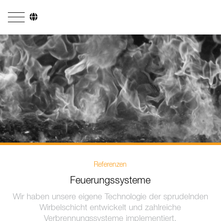
Unternehmen
Geschäftsfelder
Ingenieurdienstleistungen
Kesselsysteme
Feuerungssysteme
Rohrsysteme
Referenzen
Forschung & Entwicklung
Feuerungssysteme
Lizenznehmer
Wir haben unsere eigene Technologie der sprudelnden
Wirbelschicht entwickelt und zahlreiche
Referenzen
Verbrennungssysteme implementiert.