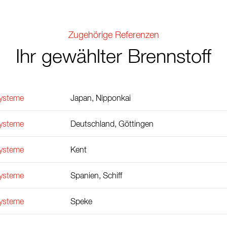
Zugehörige Referenzen
Ihr gewählter Brennstoff
ysteme
Japan, Nipponkai
ysteme
Deutschland, Göttingen
ysteme
Kent
ysteme
Spanien, Schiff
ysteme
Speke