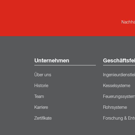
Nachhal
Unternehmen
Geschäftsfe
Über uns
Ingenieurdienstl
Historie
Kesselsysteme
Team
Feuerungssyste
Karriere
Rohrsysteme
Zertifikate
Forschung & Ent