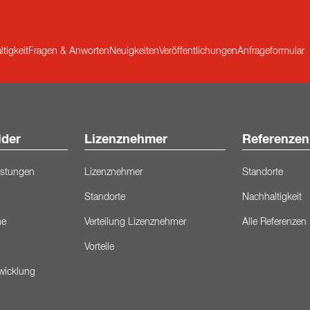
tigkeit
Fragen & Anworten
Neuigkeiten
Veröffentlichungen
Anfrageformular
lder
Lizenznehmer
Referenzen
eistungen
Lizenznehmer
Standorte
Standorte
Nachhaltigkeit
me
Verteilung Lizenznehmer
Alle Referenzen
Vorteile
wicklung