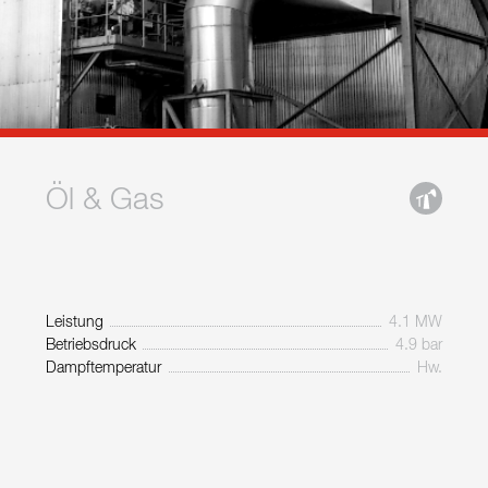
Öl & Gas
Leistung
4.1 MW
Betriebsdruck
4.9 bar
Dampftemperatur
Hw.