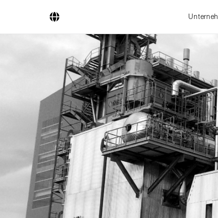
Unterne
Unternehmen
Geschäftsfelder
Ingenieurdienstleistungen
Kesselsysteme
Feuerungssysteme
Rohrsysteme
Forschung & Entwicklung
Lizenznehmer