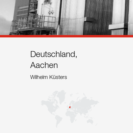
Referenzen
Kontakt
Nachhaltigkeit
Neuigkeiten
Deutschland,
Aachen
Tools
Wilhelm Küsters
Fragen & Anworten
Datenschutzerklärung
Impressum