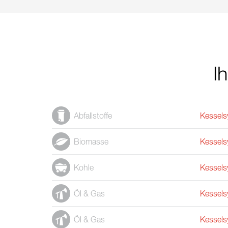
I
Abfallstoffe
Kessels
Biomasse
Kessels
Kohle
Kessels
Öl & Gas
Kessels
Öl & Gas
Kessels