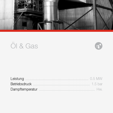
Öl & Gas
Leistung
0.5 MW
Betriebsdruck
1.5 bar
Dampftemperatur
Hw.