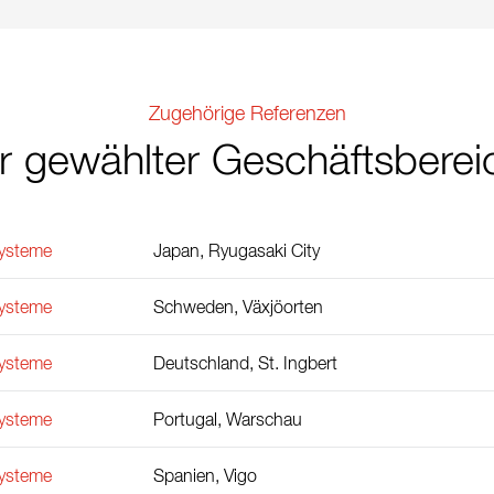
Zugehörige Referenzen
hr gewählter Geschäftsberei
ysteme
Japan, Ryugasaki City
ysteme
Schweden, Växjöorten
ysteme
Deutschland, St. Ingbert
ysteme
Portugal, Warschau
ysteme
Spanien, Vigo