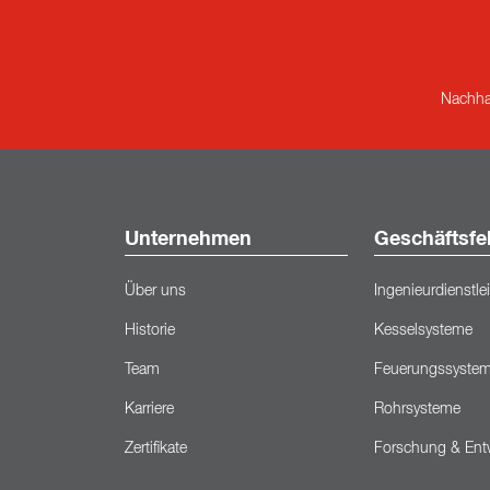
Nachhal
Unternehmen
Geschäftsfe
Über uns
Ingenieurdienstl
Historie
Kesselsysteme
Team
Feuerungssyste
Karriere
Rohrsysteme
Zertifikate
Forschung & Ent