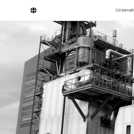
Unterne
Unternehmen
Geschäftsfelder
Ingenieurdienstleistungen
Kesselsysteme
Feuerungssysteme
Rohrsysteme
Forschung & Entwicklung
Lizenznehmer