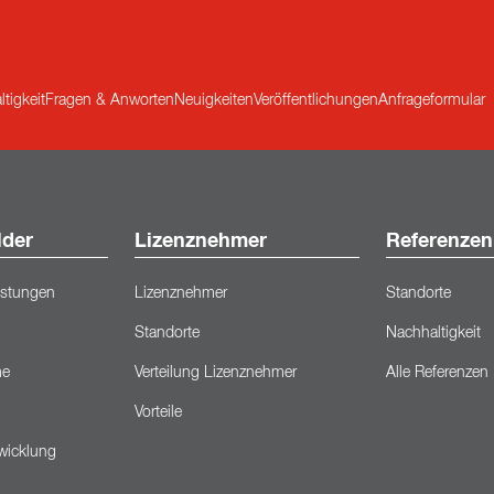
tigkeit
Fragen & Anworten
Neuigkeiten
Veröffentlichungen
Anfrageformular
lder
Lizenznehmer
Referenzen
eistungen
Lizenznehmer
Standorte
Standorte
Nachhaltigkeit
me
Verteilung Lizenznehmer
Alle Referenzen
Vorteile
wicklung