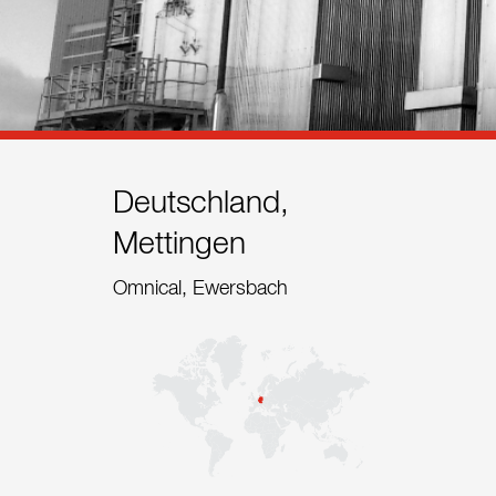
Referenzen
Kontakt
Nachhaltigkeit
Neuigkeiten
Deutschland,
Mettingen
Tools
Omnical, Ewersbach
Fragen & Anworten
Datenschutzerklärung
Impressum