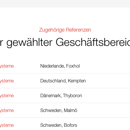
Zugehörige Referenzen
hr gewählter Geschäftsberei
ysteme
Niederlande, Foxhol
ysteme
Deutschland, Kempten
ysteme
Dänemark, Thyboron
ysteme
Schweden, Malmö
ysteme
Schweden, Bofors