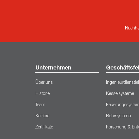
Nachhal
Unternehmen
Geschäftsfe
Über uns
Ingenieurdienstl
Historie
Kesselsysteme
Team
Feuerungssyste
Karriere
Rohrsysteme
Zertifikate
Forschung & Ent