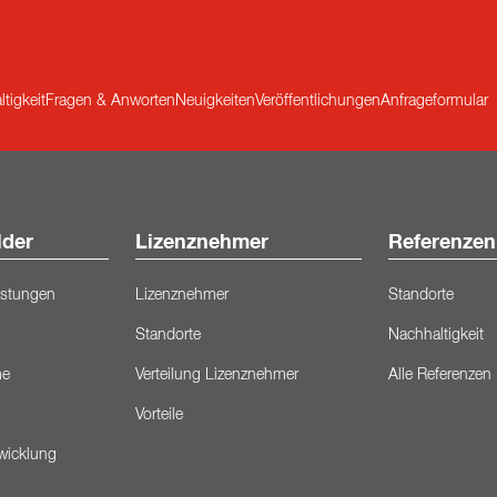
tigkeit
Fragen & Anworten
Neuigkeiten
Veröffentlichungen
Anfrageformular
lder
Lizenznehmer
Referenzen
eistungen
Lizenznehmer
Standorte
Standorte
Nachhaltigkeit
me
Verteilung Lizenznehmer
Alle Referenzen
Vorteile
wicklung