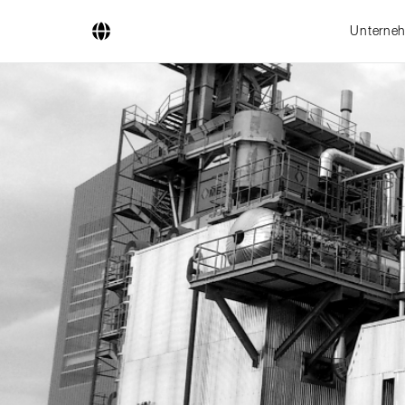
Unterne
Unternehmen
Geschäftsfelder
Ingenieurdienstleistungen
Kesselsysteme
Feuerungssysteme
Rohrsysteme
Forschung & Entwicklung
Lizenznehmer