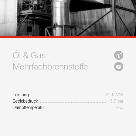
Öl & Gas
Mehrfachbrennstoffe
Leistung
34.9 MW
Betriebsdruck
15.7 bar
Dampftemperatur
Hw.