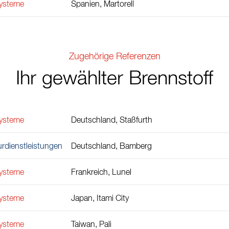
ysteme
Spanien, Martorell
Zugehörige Referenzen
Ihr gewählter Brennstoff
ysteme
Deutschland, Staßfurth
urdienstleistungen
Deutschland, Bamberg
ysteme
Frankreich, Lunel
ysteme
Japan, Itami City
ysteme
Taiwan, Pali