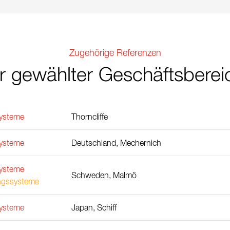
Zugehörige Referenzen
hr gewählter Geschäftsberei
ysteme
Thorncliffe
ysteme
Deutschland, Mechernich
ysteme
Schweden, Malmö
ngssysteme
ysteme
Japan, Schiff