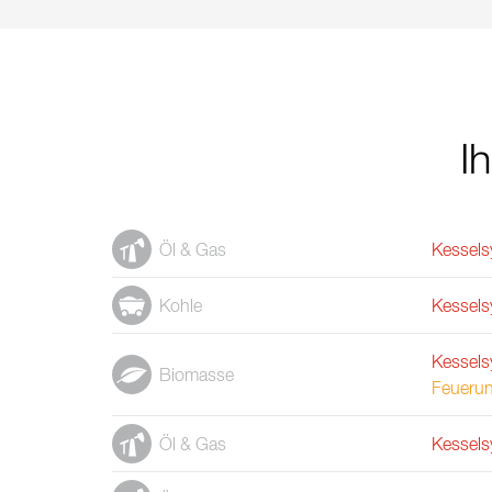
I
Öl & Gas
Kessels
Kohle
Kessels
Kessels
Biomasse
Feueru
Öl & Gas
Kessels