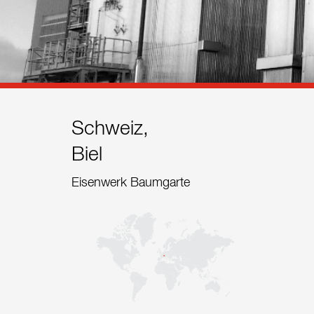
Referenzen
Kontakt
Nachhaltigkeit
Neuigkeiten
Schweiz,
Biel
Tools
Eisenwerk Baumgarte
Fragen & Anworten
Datenschutzerklärung
Impressum