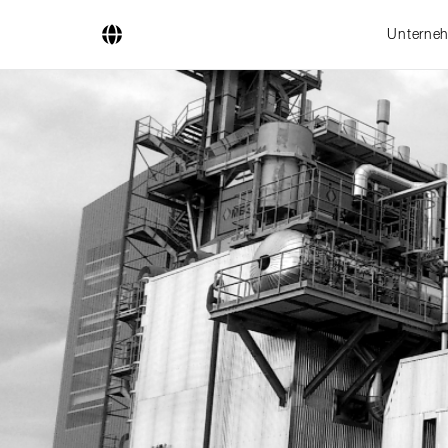
Unterne
Unternehmen
Geschäftsfelder
Ingenieurdienstleistungen
Kesselsysteme
Feuerungssysteme
Rohrsysteme
Forschung & Entwicklung
Lizenznehmer