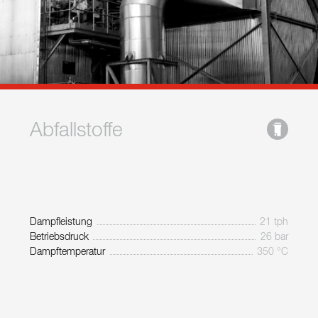
Abfallstoffe
Dampfleistung
21 tph
Betriebsdruck
26 bar
Dampftemperatur
350 °C