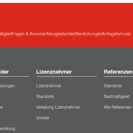
tigkeit
Fragen & Anworten
Neuigkeiten
Veröffentlichungen
Anfrageformular
lder
Lizenznehmer
Referenzen
eistungen
Lizenznehmer
Standorte
Standorte
Nachhaltigkeit
me
Verteilung Lizenznehmer
Alle Referenzen
Vorteile
wicklung