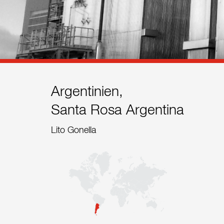
Referenzen
Kontakt
Nachhaltigkeit
Neuigkeiten
Argentinien,
Santa Rosa Argentina
Tools
Lito Gonella
Fragen & Anworten
Datenschutzerklärung
Impressum