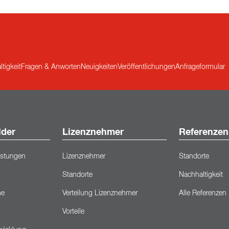
tigkeit
Fragen & Anworten
Neuigkeiten
Veröffentlichungen
Anfrageformular
lder
Lizenznehmer
Referenzen
eistungen
Lizenznehmer
Standorte
Standorte
Nachhaltigkeit
me
Verteilung Lizenznehmer
Alle Referenzen
Vorteile