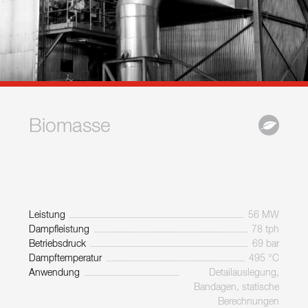
Biomasse
Leistung
56 MW
Dampfleistung
78 tph
Betriebsdruck
69 bar
Dampftemperatur
495 °C
Anwendung
Detailauslegung,
Bandagen, statische
Berechnungen