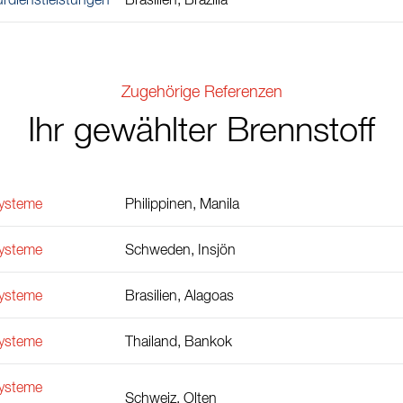
urdienstleistungen
Brasilien, Brazilia
Zugehörige Referenzen
Ihr gewählter Brennstoff
ysteme
Philippinen, Manila
ysteme
Schweden, Insjön
ysteme
Brasilien, Alagoas
ysteme
Thailand, Bankok
ysteme
Schweiz, Olten