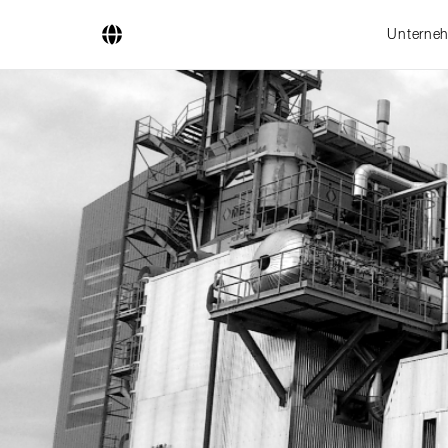
Unterne
Unternehmen
Geschäftsfelder
Ingenieurdienstleistungen
Kesselsysteme
Feuerungssysteme
Rohrsysteme
Forschung & Entwicklung
Lizenznehmer