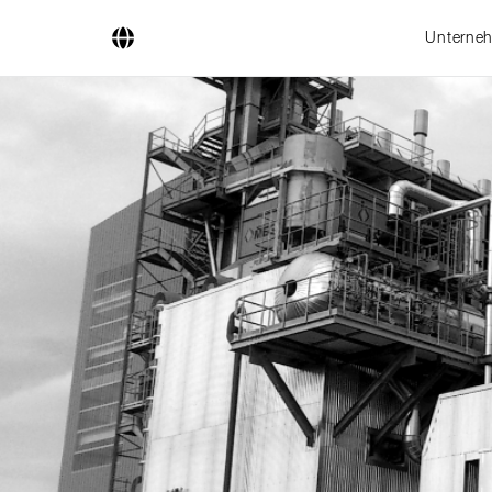
Unterne
Unternehmen
Geschäftsfelder
Ingenieurdienstleistungen
Kesselsysteme
Feuerungssysteme
Rohrsysteme
Forschung & Entwicklung
Lizenznehmer