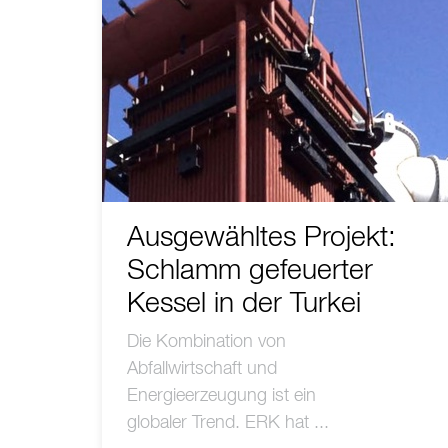
Ausgewähltes Projekt:
Schlamm gefeuerter
Kessel in der Turkei
Die Kombination von
Abfallwirtschaft und
Energieerzeugung ist ein
globaler Trend. ERK hat ...