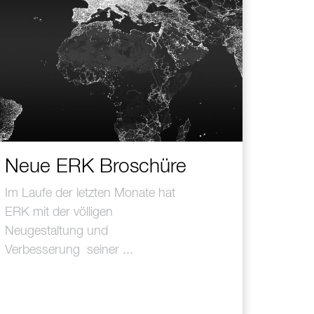
Neue ERK Broschüre
Im Laufe der letzten Monate hat
ERK mit der völligen
Neugestaltung und
Verbesserung seiner ...