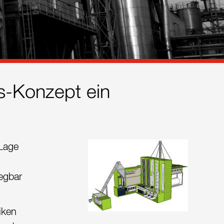
s-Konzept ein
 Lage
legbar
iken