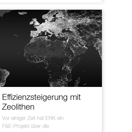
Effizienzsteigerung mit
Zeolithen
Vor einiger Zeit hat ERK ein
F&E-Projekt über die