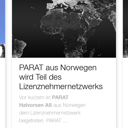
PARAT aus Norwegen
wird Teil des
Lizenznehmernetzwerks
Vor kurzem ist
PARAT
Halvorsen AS
aus Norwegen
dem Lizenznehmernetzwerk
beigetreten. PARAT ...