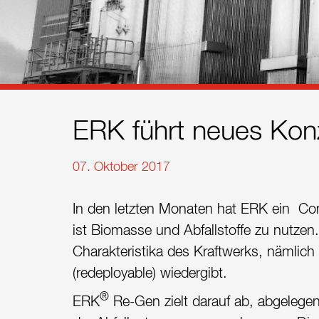
Referenzen
Kontakt
Nachhaltigkeit
Neuigkeiten
ERK führt neues Konz
Tools
07. Oktober 2017
Fragen & Anworten
In den letzten Monaten hat ERK ein Con
Datenschutzerklärung
ist Biomasse und Abfallstoffe zu nutze
Charakteristika des Kraftwerks, nämlich
Impressum
(redeployable) wiedergibt.
®
ERK
Re-Gen zielt darauf ab, abgelege