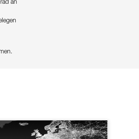
Grad an
elegen
mmen.