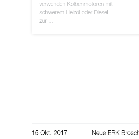
verwenden Kolbenmotoren mit
schwerem Heizöl oder Diesel
zur ...
15 Okt. 2017
Neue ERK Brosc