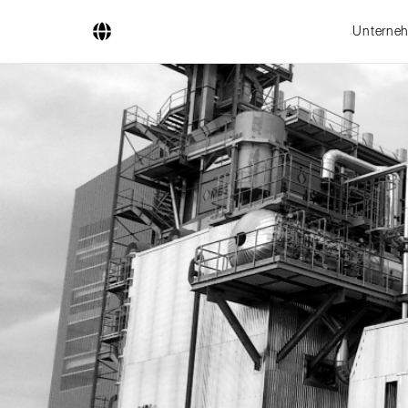
Unterne
Unternehmen
Geschäftsfelder
Ingenieurdienstleistungen
Kesselsysteme
Feuerungssysteme
Rohrsysteme
Forschung & Entwicklung
Lizenznehmer