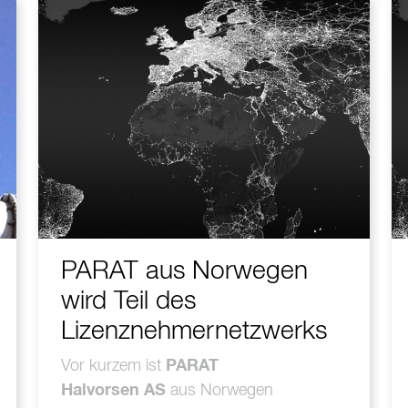
PARAT aus Norwegen
wird Teil des
Lizenznehmernetzwerks
Vor kurzem ist
PARAT
Halvorsen AS
aus Norwegen