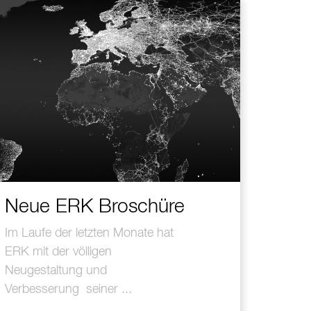
Neue ERK Broschüre
Im Laufe der letzten Monate hat
ERK mit der völligen
Neugestaltung und
Verbesserung seiner ...