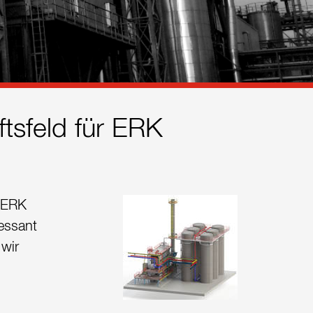
tsfeld für ERK
t ERK
essant
wir