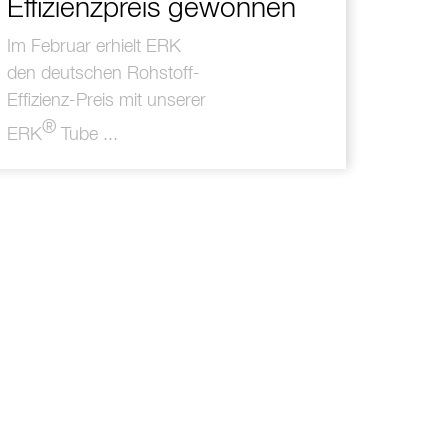
Effizienzpreis gewonnen
Im Februar erhielt ERK
den
deutschen Rohstoff-
Effizienz-Preis
mit unserer
®
ERK
Tube ...