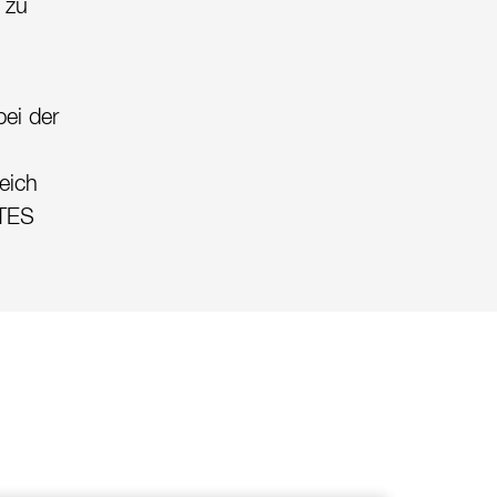
 zu
ei der
eich
 TES