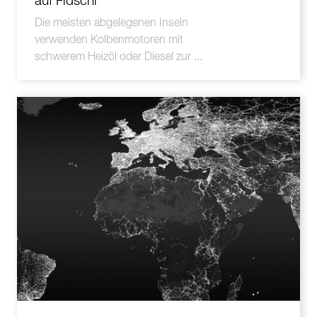
auf Fidschi
Die meisten abgelegenen Inseln
verwenden Kolbenmotoren mit
schwerem Heizöl oder Diesel zur ...