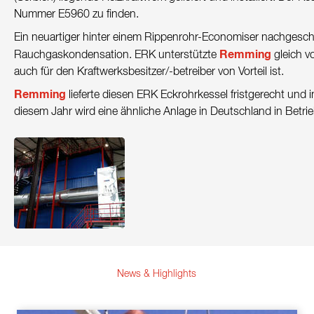
Kontakt
Nummer E5960 zu finden.
Ein neuartiger hinter einem Rippenrohr-Economiser nachgesch
Nachhaltigkeit
Remming
Rauchgaskondensation. ERK unterstützte
gleich 
Neuigkeiten
auch für den Kraftwerksbesitzer/-betreiber von Vorteil ist.
Remming
lieferte diesen ERK Eckrohrkessel fristgerecht und 
Tools
diesem Jahr wird eine ähnliche Anlage in Deutschland in Betr
Fragen & Anworten
Datenschutzerklärung
Impressum
News & Highlights