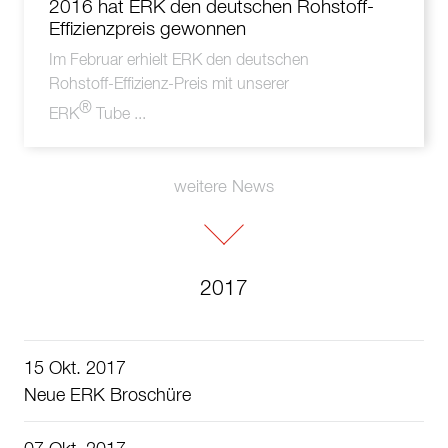
2016 hat ERK den deutschen Rohstoff-
Effizienzpreis gewonnen
Im Februar erhielt ERK den
deutschen
Rohstoff-Effizienz-Preis
mit unserer
®
ERK
Tube ...
weitere News
2017
15 Okt. 2017
Neue ERK Broschüre