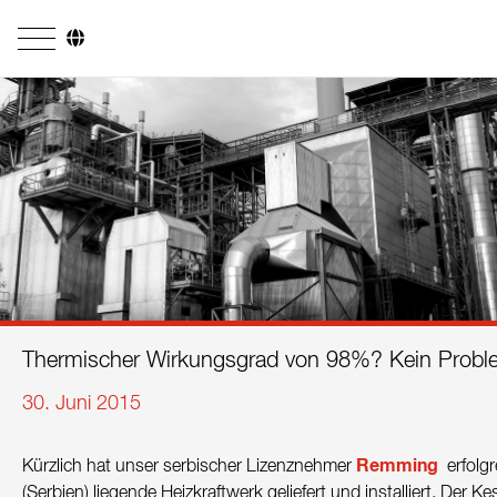
Unternehmen
Geschäftsfelder
Ingenieurdienstleistungen
Kesselsysteme
Feuerungssysteme
Rohrsysteme
Thermischer Wirkungsgrad von 98%? Kein Probl
Forschung & Entwicklung
30. Juni 2015
Lizenznehmer
Remming
Kürzlich hat unser serbischer Lizenznehmer
erfolg
Referenzen
(Serbien) liegende Heizkraftwerk geliefert und installiert. Der