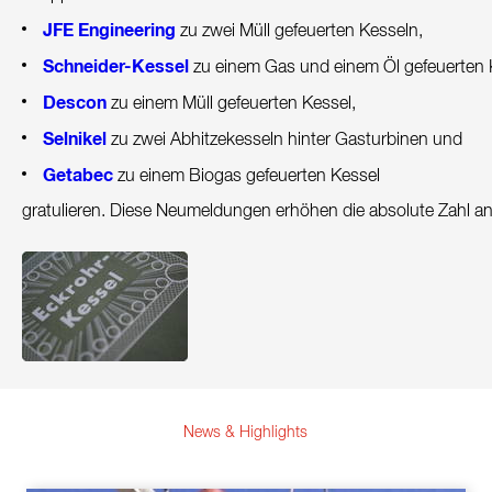
Kontakt
JFE Engineering
zu zwei Müll gefeuerten Kesseln,
Nachhaltigkeit
Schneider-Kessel
zu einem Gas und einem Öl gefeuerten 
Descon
zu einem Müll gefeuerten Kessel,
Neuigkeiten
Selnikel
zu zwei Abhitzekesseln hinter Gasturbinen und
Tools
Getabec
zu einem Biogas gefeuerten Kessel
Fragen & Anworten
gratulieren. Diese Neumeldungen erhöhen die absolute Zahl a
Datenschutzerklärung
Impressum
News & Highlights