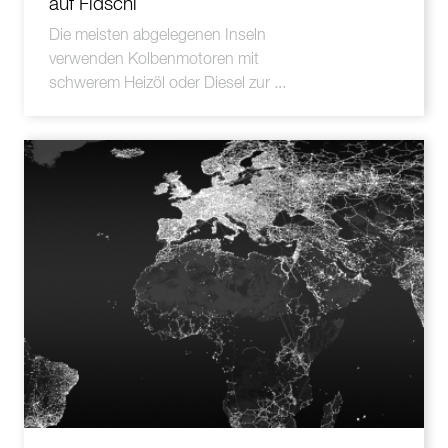
auf Fidschi
Die meisten abgelegenen Inseln
verwenden Kolbenmotoren mit
schwerem Heizöl oder Diesel zur ...