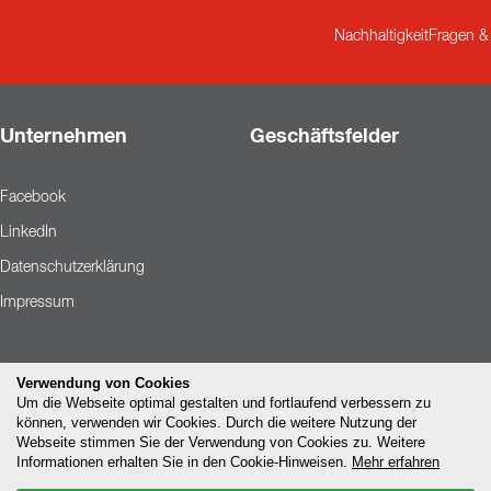
Nachhaltigkeit
Fragen &
Unternehmen
Geschäftsfelder
Facebook
LinkedIn
Datenschutzerklärung
Impressum
Verwendung von Cookies
Um die Webseite optimal gestalten und fortlaufend verbessern zu
können, verwenden wir Cookies. Durch die weitere Nutzung der
Webseite stimmen Sie der Verwendung von Cookies zu. Weitere
Informationen erhalten Sie in den Cookie-Hinweisen.
Mehr erfahren