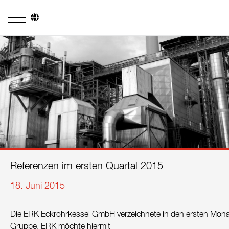
Unternehmen
Geschäftsfelder
Ingenieurdienstleistungen
Kesselsysteme
Feuerungssysteme
Rohrsysteme
Referenzen im ersten Quartal 2015
Forschung & Entwicklung
18. Juni 2015
Lizenznehmer
Die ERK Eckrohrkessel GmbH verzeichnete in den ersten Mon
Referenzen
Gruppe. ERK möchte hiermit