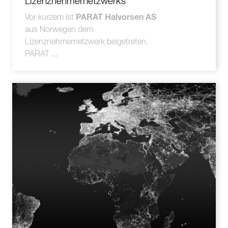
Lizenznehmernetzwerks
PARAT Halvorsen AS
Vor kurzem ist
aus Norwegen dem
Lizenznehmernetzwerk beigetreten.
PARAT ...