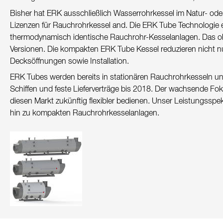
Kontakt
Bisher hat ERK ausschließlich Wasserrohrkessel im Natur- ode
Lizenzen für Rauchrohrkessel and. Die ERK Tube Technologie 
Nachhaltigkeit
thermodynamisch identische Rauchrohr-Kesselanlagen. Das ober
Versionen. Die kompakten ERK Tube Kessel reduzieren nicht nu
Neuigkeiten
Decksöffnungen sowie Installation.
Tools
ERK Tubes werden bereits in stationären Rauchrohrkesseln un
Schiffen und feste Lieferverträge bis 2018. Der wachsende Fok
Fragen & Anworten
diesen Markt zukünftig flexibler bedienen. Unser Leistungss
Datenschutzerklärung
hin zu kompakten Rauchrohrkesselanlagen.
Impressum