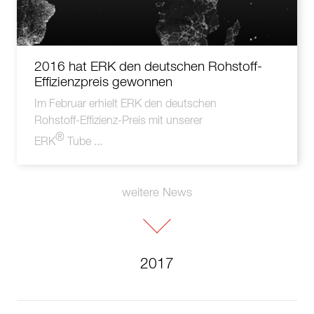
2016 hat ERK den deutschen Rohstoff-
Effizienzpreis gewonnen
Im Februar erhielt ERK den
deutschen
Rohstoff-Effizienz-Preis
mit unserer
®
ERK
Tube ...
weitere News
2017