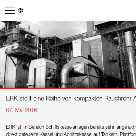
Unternehmen
Geschäftsfelder
Ingenieurdienstleistungen
Kesselsysteme
Feuerungssysteme
Rohrsysteme
ERK stellt eine Reihe von kompakten Rauchrohr-A
Forschung & Entwicklung
07. Mai 2016
Lizenznehmer
ERK ist im Bereich Schiffskesselanlagen bereits sehr lange ak
Referenzen
direkt gefeuerte Kessel und Abhitzekessel auf Tankern, Plattfo